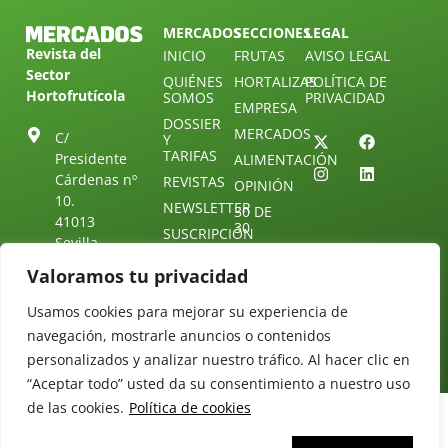
MERCADOS
SECCIONES
LEGAL
Revista del
INICIO
FRUTAS
AVISO LEGAL
Sector
QUIÉNES
HORTALIZAS
POLÍTICA DE
Hortofrutícola
SOMOS
PRIVACIDAD
EMPRESA
DOSSIER
MERCADOS
C/
Y
TARIFAS
Presidente
ALIMENTACIÓN
Cárdenas nº
REVISTAS
OPINIÓN
10.
NEWSLETTER
30 DE
41013
30
SUSCRIPCIÓN
Sevilla.
DIRECTORIO
ÚNETE A
Diseño web:
ESPAÑA
Valoramos tu privacidad
NUESTRO
Starenlared
TELEGRAM
Tel: (+34) 954
Usamos cookies para mejorar su experiencia de
25 88 51
CONTACTO
navegación, mostrarle anuncios o contenidos
redaccion@revistamercados.com
personalizados y analizar nuestro tráfico. Al hacer clic en
“Aceptar todo” usted da su consentimiento a nuestro uso
de las cookies.
Política de cookies