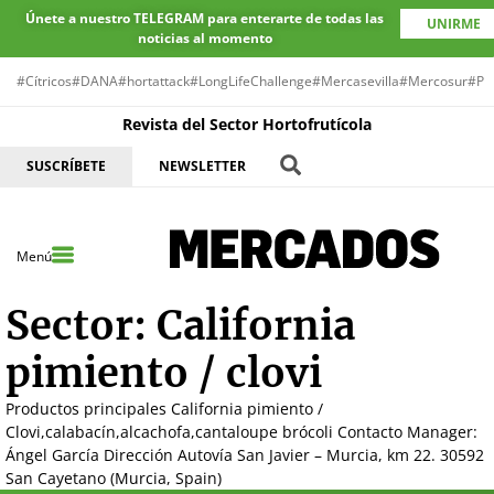
Únete a nuestro TELEGRAM para enterarte de todas las
UNIRME
noticias al momento
#Cítricos
#DANA
#hortattack
#LongLifeChallenge
#Mercasevilla
#Mercosur
#Pr
Revista del Sector Hortofrutícola
SUSCRÍBETE
NEWSLETTER
Menú
Sector:
California
pimiento / clovi
Productos principales California pimiento /
Clovi,calabacín,alcachofa,cantaloupe brócoli Contacto Manager:
Ángel García Dirección Autovía San Javier – Murcia, km 22. 30592
San Cayetano (Murcia, Spain)