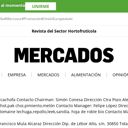
s al momento
UNIRME
lla
#Mercosur
#Promoción
#UniónEuropea
kaki
Revista del Sector Hortofrutícola
EMPRESA
MERCADOS
ALIMENTACIÓN
OPINIÓ
alcachofa Contacto Chairman: Simón Conesa Dirección Ctra Pozo Ale
tzkhol,pak choi,pimiento,melón Contacto Manager: Felipe López Dire
,Romaine lechuga,repollo,leek,sandía, hoja de roble bio Contacto M
Francisco Mula Alcaraz Dirección Dip. de Lébor Alto, s/n. 30850 Tot