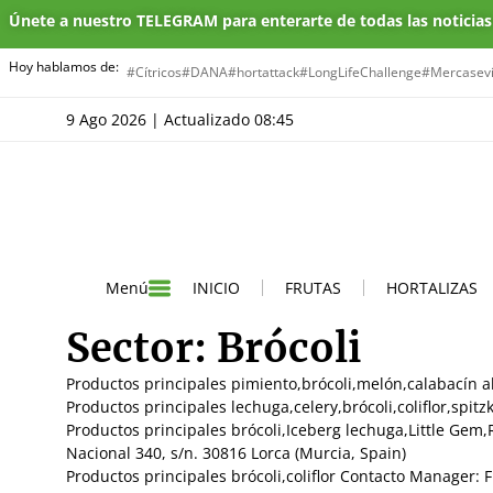
Únete a nuestro TELEGRAM para enterarte de todas las noticia
Hoy hablamos de:
#Cítricos
#DANA
#hortattack
#LongLifeChallenge
#Mercasevi
9 Ago 2026 | Actualizado 08:45
INICIO
FRUTAS
HORTALIZAS
Menú
Sector:
Brócoli
Productos principales pimiento,brócoli,melón,calabacín 
Productos principales lechuga,celery,brócoli,coliflor,spi
Productos principales brócoli,Iceberg lechuga,Little Gem
Nacional 340, s/n. 30816 Lorca (Murcia, Spain)
Productos principales brócoli,coliflor Contacto Manager: 