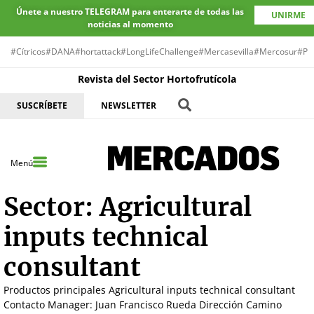
Únete a nuestro TELEGRAM para enterarte de todas las
UNIRME
noticias al momento
#Cítricos
#DANA
#hortattack
#LongLifeChallenge
#Mercasevilla
#Mercosur
#Pr
Revista del Sector Hortofrutícola
SUSCRÍBETE
NEWSLETTER
Menú
Sector:
Agricultural
inputs technical
consultant
Productos principales Agricultural inputs technical consultant
Contacto Manager: Juan Francisco Rueda Dirección Camino