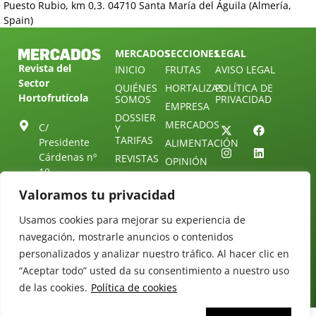
Puesto Rubio, km 0,3. 04710 Santa María del Águila (Almería,
Spain)
MERCADOS
SECCIONES
LEGAL
Revista del
INICIO
FRUTAS
AVISO LEGAL
Sector
QUIÉNES
HORTALIZAS
POLÍTICA DE
Hortofrutícola
SOMOS
PRIVACIDAD
EMPRESA
DOSSIER
MERCADOS
C/
Y
TARIFAS
Presidente
ALIMENTACIÓN
Cárdenas nº
REVISTAS
OPINIÓN
10.
NEWSLETTER
30 DE
41013
30
Valoramos tu privacidad
SUSCRIPCIÓN
Sevilla.
DIRECTORIO
ÚNETE A
Diseño web:
ESPAÑA
Usamos cookies para mejorar su experiencia de
NUESTRO
Starenlared
TELEGRAM
navegación, mostrarle anuncios o contenidos
Tel: (+34) 954
25 88 51
personalizados y analizar nuestro tráfico. Al hacer clic en
CONTACTO
“Aceptar todo” usted da su consentimiento a nuestro uso
redaccion@revistamercados.com
de las cookies.
Política de cookies