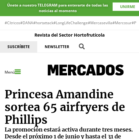
Únete a nuestro TELEGRAM para enterarte de todas las
UNIRME
noticias al momento
#Cítricos
#DANA
#hortattack
#LongLifeChallenge
#Mercasevilla
#Mercosur
#Pr
Revista del Sector Hortofrutícola
SUSCRÍBETE
NEWSLETTER
Menú
Princesa Amandine
sortea 65 airfryers de
Phillips
La promoción estará activa durante tres meses.
Desde el próximo 1 de junio y hasta el 31 de