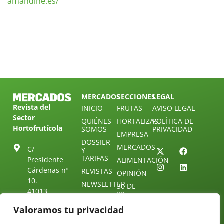
amandine.es/
MERCADOS
SECCIONES
LEGAL
Revista del
INICIO
FRUTAS
AVISO LEGAL
Sector
QUIÉNES
HORTALIZAS
POLÍTICA DE
Hortofrutícola
SOMOS
PRIVACIDAD
EMPRESA
DOSSIER
MERCADOS
C/
Y
TARIFAS
Presidente
ALIMENTACIÓN
Cárdenas nº
REVISTAS
OPINIÓN
10.
NEWSLETTER
30 DE
41013
30
SUSCRIPCIÓN
Sevilla.
DIRECTORIO
Valoramos tu privacidad
ÚNETE A
Diseño web:
ESPAÑA
NUESTRO
Starenlared