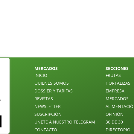
MERCADOS
SECCIONES
INICIO
FRUTAS
QUIÉNES SOMOS
HORTALIZAS
DOSSIER Y TARIFAS
EMPRESA
n
REVISTAS
MERCADOS
o
NEWSLETTER
ALIMENTACI
SUSCRIPCIÓN
OPINIÓN
ÚNETE A NUESTRO TELEGRAM
30 DE 30
CONTACTO
DIRECTORIO