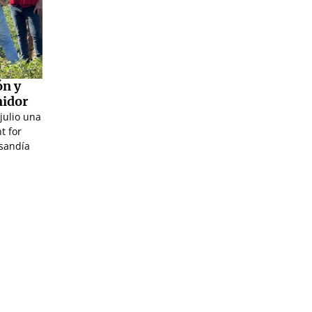
ón y
midor
julio una
t for
sandía