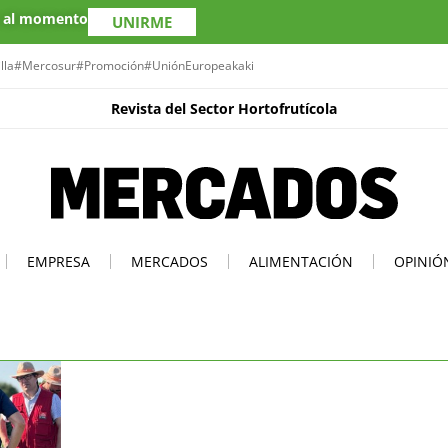
s al momento
UNIRME
lla
#Mercosur
#Promoción
#UniónEuropea
kaki
Revista del Sector Hortofrutícola
EMPRESA
MERCADOS
ALIMENTACIÓN
OPINIÓ