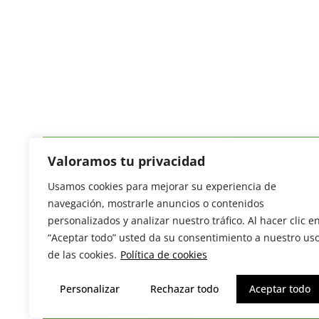
Valoramos tu privacidad
Usamos cookies para mejorar su experiencia de
Revista del Sector Hortofrutícola
navegación, mostrarle anuncios o contenidos
C/ Presidente Cárdenas nº 10.
personalizados y analizar nuestro tráfico. Al hacer clic e
41013 Sevilla. ESPAÑA
“Aceptar todo” usted da su consentimiento a nuestro us
Tel: (+34) 954 25 88 51
de las cookies.
Política de cookies
redaccion@revistamercados.com
Personalizar
Rechazar todo
Aceptar todo