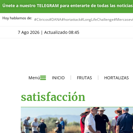
Únete a nuestro TELEGRAM para enterarte de todas las noticia
Hoy hablamos de:
#Cítricos
#DANA
#hortattack
#LongLifeChallenge
#Mercasevi
7 Ago 2026 | Actualizado 08:45
INICIO
FRUTAS
HORTALIZAS
Menú
satisfacción