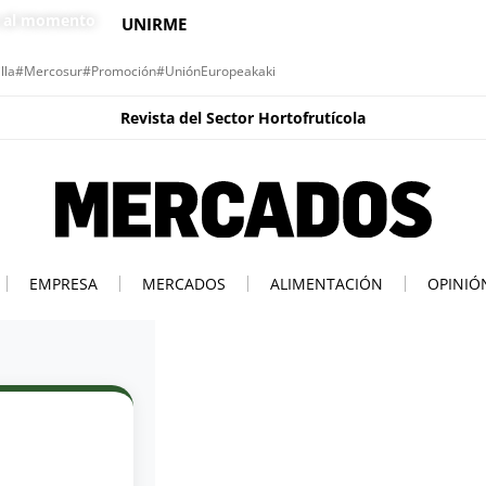
s al momento
UNIRME
lla
#Mercosur
#Promoción
#UniónEuropea
kaki
Revista del Sector Hortofrutícola
EMPRESA
MERCADOS
ALIMENTACIÓN
OPINIÓ