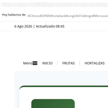
Únete a nuestro TELEGRAM para enterarte de todas las noticia
Hoy hablamos de:
#Cítricos
#DANA
#hortattack
#LongLifeChallenge
#Mercasevi
6 Ago 2026 | Actualizado 08:45
INICIO
FRUTAS
HORTALIZAS
Menú