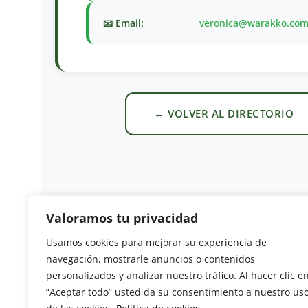
📧 Email:
veronica@warakko.co
← VOLVER AL DIRECTORIO
Valoramos tu privacidad
Usamos cookies para mejorar su experiencia de
Revista del Sector Hortofrutícola
navegación, mostrarle anuncios o contenidos
personalizados y analizar nuestro tráfico. Al hacer clic e
C/ Presidente Cárdenas nº 10.
“Aceptar todo” usted da su consentimiento a nuestro us
41013 Sevilla. ESPAÑA