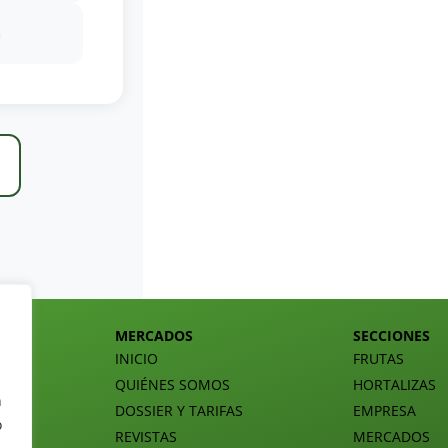
m
MERCADOS
SECCIONES
INICIO
FRUTAS
QUIÉNES SOMOS
HORTALIZAS
n
DOSSIER Y TARIFAS
EMPRESA
o
REVISTAS
MERCADOS