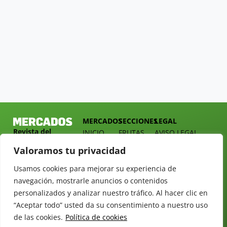
MERCADOS
SECCIONES
LEGAL
Revista del
INICIO
FRUTAS
AVISO LEGAL
Sector
QUIÉNES
HORTALIZAS
POLÍTICA DE
Valoramos tu privacidad
Hortofrutícola
SOMOS
PRIVACIDAD
EMPRESA
DOSSIER
Usamos cookies para mejorar su experiencia de
MERCADOS
C/
Y
navegación, mostrarle anuncios o contenidos
TARIFAS
Presidente
ALIMENTACIÓN
personalizados y analizar nuestro tráfico. Al hacer clic en
Cárdenas nº
REVISTAS
OPINIÓN
“Aceptar todo” usted da su consentimiento a nuestro uso
10.
NEWSLETTER
30 DE
41013
de las cookies.
Política de cookies
30
SUSCRIPCIÓN