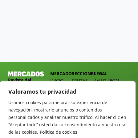
MERCADOS
SECCIONES
LEGAL
Revista del
INICIO
FRUTAS
AVISO LEGAL
Sector
QUIÉNES
HORTALIZAS
POLÍTICA DE
Valoramos tu privacidad
Hortofrutícola
SOMOS
PRIVACIDAD
EMPRESA
DOSSIER
Usamos cookies para mejorar su experiencia de
MERCADOS
C/
Y
navegación, mostrarle anuncios o contenidos
TARIFAS
Presidente
ALIMENTACIÓN
personalizados y analizar nuestro tráfico. Al hacer clic en
Cárdenas nº
REVISTAS
OPINIÓN
“Aceptar todo” usted da su consentimiento a nuestro uso
10.
NEWSLETTER
30 DE
41013
de las cookies.
Política de cookies
30
SUSCRIPCIÓN