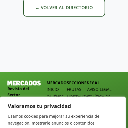
← VOLVER AL DIRECTORIO
MERCADOS
SECCIONES
LEGAL
Revista del
INICIO
FRUTAS
AVISO LEGAL
Sector
QUIÉNES
HORTALIZAS
POLÍTICA DE
Hortofrutícola
SOMOS
PRIVACIDAD
EMPRESA
Valoramos tu privacidad
DOSSIER
MERCADOS
C/
Y
Usamos cookies para mejorar su experiencia de
TARIFAS
Presidente
ALIMENTACIÓN
navegación, mostrarle anuncios o contenidos
Cárdenas nº
REVISTAS
OPINIÓN