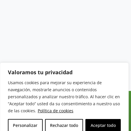
Valoramos tu privacidad
Usamos cookies para mejorar su experiencia de
navegación, mostrarle anuncios o contenidos
personalizados y analizar nuestro tráfico. Al hacer clic en
MERCADOS
SECCIONES
LEGAL
“Aceptar todo” usted da su consentimiento a nuestro uso
Revista del
INICIO
FRUTAS
AVISO LEGAL
de las cookies.
Política de cookies
Sector
QUIÉNES
HORTALIZAS
POLÍTICA DE
Hortofrutícola
SOMOS
PRIVACIDAD
EMPRESA
Personalizar
Rechazar todo
Aceptar todo
DOSSIER