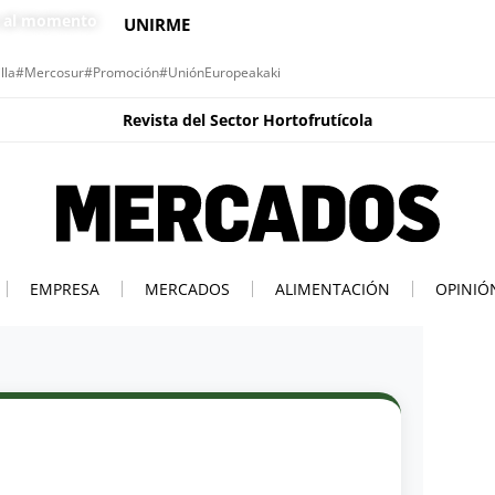
s al momento
UNIRME
lla
#Mercosur
#Promoción
#UniónEuropea
kaki
Revista del Sector Hortofrutícola
EMPRESA
MERCADOS
ALIMENTACIÓN
OPINIÓ