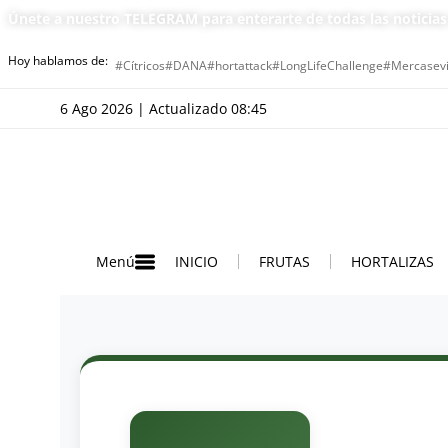
Únete a nuestro TELEGRAM para enterarte de todas las noticia
Hoy hablamos de:
#Cítricos
#DANA
#hortattack
#LongLifeChallenge
#Mercasevi
6 Ago 2026 | Actualizado 08:45
INICIO
FRUTAS
HORTALIZAS
Menú