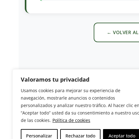
← VOLVER AL
Valoramos tu privacidad
Usamos cookies para mejorar su experiencia de
navegación, mostrarle anuncios o contenidos
Revista del Sector Hortofrutícola
personalizados y analizar nuestro tráfico. Al hacer clic e
“Aceptar todo” usted da su consentimiento a nuestro us
C/ Presidente Cárdenas nº 10.
de las cookies.
Política de cookies
41013 Sevilla. ESPAÑA
Tel: (+34) 954 25 88 51
Personalizar
Rechazar todo
Aceptar todo