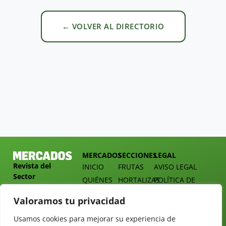
← VOLVER AL DIRECTORIO
MERCADOS
SECCIONES
LEGAL
Revista del
INICIO
FRUTAS
AVISO LEGAL
Sector
QUIÉNES
HORTALIZAS
POLÍTICA DE
Hortofrutícola
SOMOS
PRIVACIDAD
EMPRESA
Valoramos tu privacidad
DOSSIER
MERCADOS
C/
Y
TARIFAS
Presidente
Usamos cookies para mejorar su experiencia de
ALIMENTACIÓN