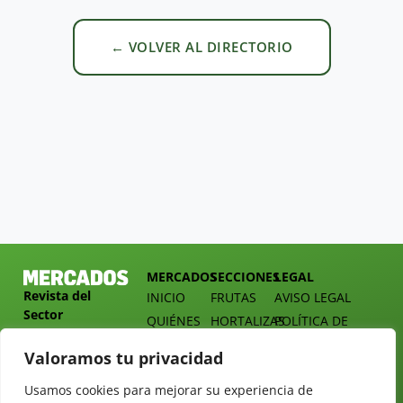
← VOLVER AL DIRECTORIO
MERCADOS
SECCIONES
LEGAL
Revista del
INICIO
FRUTAS
AVISO LEGAL
Sector
QUIÉNES
HORTALIZAS
POLÍTICA DE
Hortofrutícola
SOMOS
PRIVACIDAD
EMPRESA
Valoramos tu privacidad
DOSSIER
MERCADOS
C/
Y
TARIFAS
Presidente
Usamos cookies para mejorar su experiencia de
ALIMENTACIÓN