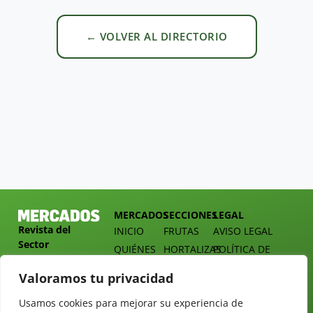
← VOLVER AL DIRECTORIO
MERCADOS
SECCIONES
LEGAL
Revista del
INICIO
FRUTAS
AVISO LEGAL
Sector
QUIÉNES
HORTALIZAS
POLÍTICA DE
Hortofrutícola
SOMOS
PRIVACIDAD
EMPRESA
Valoramos tu privacidad
DOSSIER
MERCADOS
C/
Y
TARIFAS
Presidente
Usamos cookies para mejorar su experiencia de
ALIMENTACIÓN