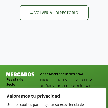
← VOLVER AL DIRECTORIO
MERCADOS
SECCIONES
LEGAL
Revista del
INICIO
FRUTAS
AVISO LEGAL
Sector
QUIÉNES
HORTALIZAS
POLÍTICA DE
Hortofrutícola
SOMOS
PRIVACIDAD
EMPRESA
Valoramos tu privacidad
DOSSIER
MERCADOS
C/
Y
TARIFAS
Presidente
Usamos cookies para mejorar su experiencia de
ALIMENTACIÓN