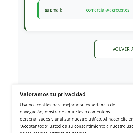
📧 Email:
comercial@agroter.es
← VOLVER 
Valoramos tu privacidad
Usamos cookies para mejorar su experiencia de
Revista del Sector Hortofrutícola
navegación, mostrarle anuncios o contenidos
personalizados y analizar nuestro tráfico. Al hacer clic e
C/ Presidente Cárdenas nº 10.
“Aceptar todo” usted da su consentimiento a nuestro us
41013 Sevilla. ESPAÑA