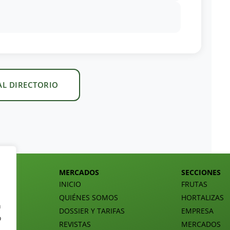
AL DIRECTORIO
MERCADOS
SECCIONES
INICIO
FRUTAS
QUIÉNES SOMOS
HORTALIZAS
n
DOSSIER Y TARIFAS
EMPRESA
o
REVISTAS
MERCADOS