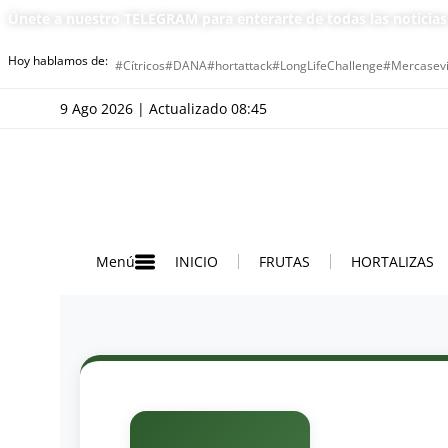
Únete a nuestro TELEGRAM para enterarte de todas las noticia
Hoy hablamos de:
#Cítricos
#DANA
#hortattack
#LongLifeChallenge
#Mercasevi
9 Ago 2026 | Actualizado 08:45
INICIO
FRUTAS
HORTALIZAS
Menú