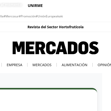
s al momento
UNIRME
lla
#Mercosur
#Promoción
#UniónEuropea
kaki
Revista del Sector Hortofrutícola
EMPRESA
MERCADOS
ALIMENTACIÓN
OPINIÓ