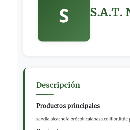
S
S.A.T.
Descripción
Productos principales
sandía,alcachofa,brócoli,calabaza,coliflor,littl