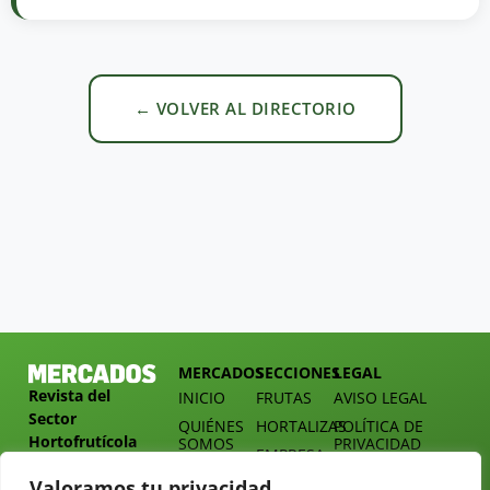
← VOLVER AL DIRECTORIO
MERCADOS
SECCIONES
LEGAL
Revista del
INICIO
FRUTAS
AVISO LEGAL
Sector
QUIÉNES
HORTALIZAS
POLÍTICA DE
Hortofrutícola
SOMOS
PRIVACIDAD
EMPRESA
DOSSIER
MERCADOS
Valoramos tu privacidad
C/
Y