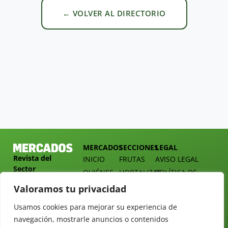
← VOLVER AL DIRECTORIO
MERCADOS
SECCIONES
LEGAL
Revista del
INICIO
FRUTAS
AVISO LEGAL
Sector
QUIÉNES
HORTALIZAS
POLÍTICA DE
Hortofrutícola
SOMOS
PRIVACIDAD
EMPRESA
Valoramos tu privacidad
DOSSIER
MERCADOS
C/
Y
Usamos cookies para mejorar su experiencia de
TARIFAS
Presidente
ALIMENTACIÓN
navegación, mostrarle anuncios o contenidos
Cárdenas nº
REVISTAS
OPINIÓN