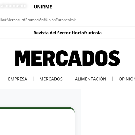
s al momento
UNIRME
lla
#Mercosur
#Promoción
#UniónEuropea
kaki
Revista del Sector Hortofrutícola
EMPRESA
MERCADOS
ALIMENTACIÓN
OPINIÓ