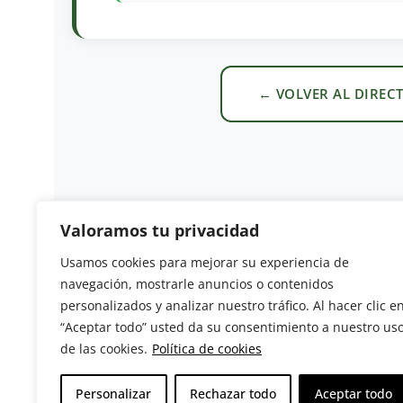
← VOLVER AL DIREC
Valoramos tu privacidad
Usamos cookies para mejorar su experiencia de
navegación, mostrarle anuncios o contenidos
Revista del Sector Hortofrutícola
personalizados y analizar nuestro tráfico. Al hacer clic e
“Aceptar todo” usted da su consentimiento a nuestro us
C/ Presidente Cárdenas nº 10.
de las cookies.
Política de cookies
41013 Sevilla. ESPAÑA
Tel: (+34) 954 25 88 51
Personalizar
Rechazar todo
Aceptar todo