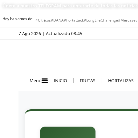
Únete a nuestro TELEGRAM para enterarte de todas las noticia
Hoy hablamos de:
#Cítricos
#DANA
#hortattack
#LongLifeChallenge
#Mercasevi
7 Ago 2026 | Actualizado 08:45
INICIO
FRUTAS
HORTALIZAS
Menú