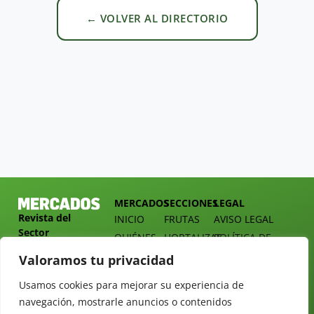
← VOLVER AL DIRECTORIO
MERCADOS
SECCIONES
LEGAL
Revista del
INICIO
FRUTAS
AVISO LEGAL
Sector
QUIÉNES
HORTALIZAS
POLÍTICA DE
Hortofrutícola
SOMOS
PRIVACIDAD
EMPRESA
Valoramos tu privacidad
DOSSIER
MERCADOS
C/
Y
Usamos cookies para mejorar su experiencia de
TARIFAS
Presidente
ALIMENTACIÓN
navegación, mostrarle anuncios o contenidos
Cárdenas nº
REVISTAS
OPINIÓN