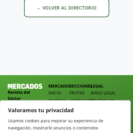
← VOLVER AL DIRECTORIO
MERCADOS
SECCIONES
LEGAL
Revista del
INICIO
FRUTAS
AVISO LEGAL
Sector
QUIÉNES
HORTALIZAS
POLÍTICA DE
Hortofrutícola
SOMOS
PRIVACIDAD
EMPRESA
Valoramos tu privacidad
DOSSIER
MERCADOS
C/
Y
Usamos cookies para mejorar su experiencia de
TARIFAS
Presidente
ALIMENTACIÓN
navegación, mostrarle anuncios o contenidos
Cárdenas nº
REVISTAS
OPINIÓN