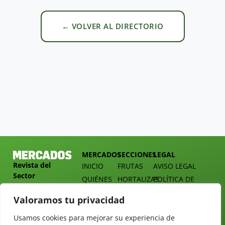
← VOLVER AL DIRECTORIO
MERCADOS
SECCIONES
LEGAL
Revista del
INICIO
FRUTAS
AVISO LEGAL
Sector
QUIÉNES
HORTALIZAS
POLÍTICA DE
Hortofrutícola
SOMOS
PRIVACIDAD
EMPRESA
Valoramos tu privacidad
DOSSIER
MERCADOS
C/
Y
TARIFAS
Presidente
Usamos cookies para mejorar su experiencia de
ALIMENTACIÓN