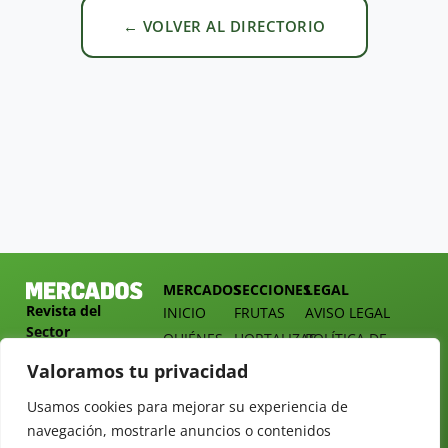
← VOLVER AL DIRECTORIO
MERCADOS
SECCIONES
LEGAL
Revista del
INICIO
FRUTAS
AVISO LEGAL
Sector
QUIÉNES
HORTALIZAS
POLÍTICA DE
Hortofrutícola
SOMOS
PRIVACIDAD
EMPRESA
Valoramos tu privacidad
DOSSIER
MERCADOS
C/
Y
Usamos cookies para mejorar su experiencia de
TARIFAS
Presidente
ALIMENTACIÓN
navegación, mostrarle anuncios o contenidos
Cárdenas nº
REVISTAS
OPINIÓN