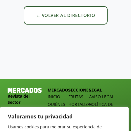
← VOLVER AL DIRECTORIO
MERCADOS
SECCIONES
LEGAL
Revista del
INICIO
FRUTAS
AVISO LEGAL
Sector
QUIÉNES
HORTALIZAS
POLÍTICA DE
Hortofrutícola
SOMOS
PRIVACIDAD
EMPRESA
Valoramos tu privacidad
DOSSIER
MERCADOS
C/
Y
TARIFAS
Presidente
Usamos cookies para mejorar su experiencia de
ALIMENTACIÓN