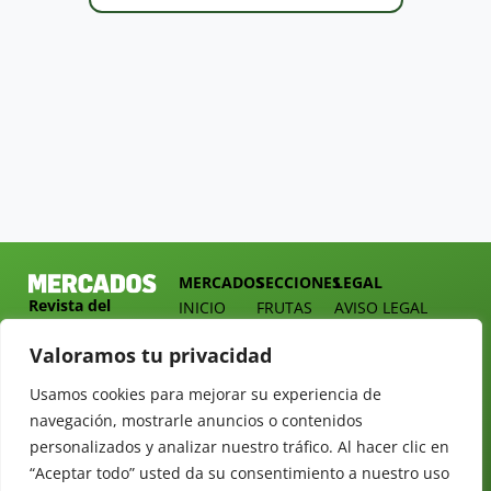
MERCADOS
SECCIONES
LEGAL
Revista del
INICIO
FRUTAS
AVISO LEGAL
Sector
QUIÉNES
HORTALIZAS
POLÍTICA DE
Hortofrutícola
Valoramos tu privacidad
SOMOS
PRIVACIDAD
EMPRESA
DOSSIER
MERCADOS
Usamos cookies para mejorar su experiencia de
C/
Y
TARIFAS
Presidente
navegación, mostrarle anuncios o contenidos
ALIMENTACIÓN
Cárdenas nº
REVISTAS
personalizados y analizar nuestro tráfico. Al hacer clic en
OPINIÓN
10.
“Aceptar todo” usted da su consentimiento a nuestro uso
NEWSLETTER
30 DE
41013