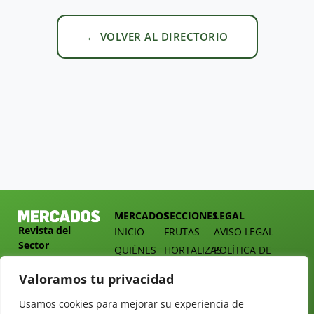
← VOLVER AL DIRECTORIO
MERCADOS
SECCIONES
LEGAL
Revista del
INICIO
FRUTAS
AVISO LEGAL
Sector
QUIÉNES
HORTALIZAS
POLÍTICA DE
Hortofrutícola
SOMOS
PRIVACIDAD
EMPRESA
Valoramos tu privacidad
DOSSIER
MERCADOS
C/
Y
TARIFAS
Presidente
Usamos cookies para mejorar su experiencia de
ALIMENTACIÓN