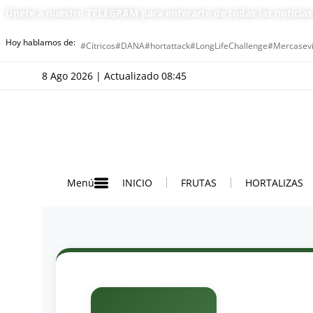
Únete a nuestro TELEGRAM para enterarte de todas las noticia
Hoy hablamos de:
#Cítricos
#DANA
#hortattack
#LongLifeChallenge
#Mercasevi
8 Ago 2026 | Actualizado 08:45
INICIO
FRUTAS
HORTALIZAS
Menú