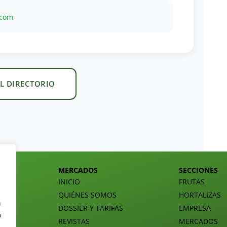
.com
L DIRECTORIO
MERCADOS
SECCIONES
INICIO
FRUTAS
QUIÉNES SOMOS
HORTALIZAS
n
DOSSIER Y TARIFAS
EMPRESA
o
REVISTAS
MERCADOS