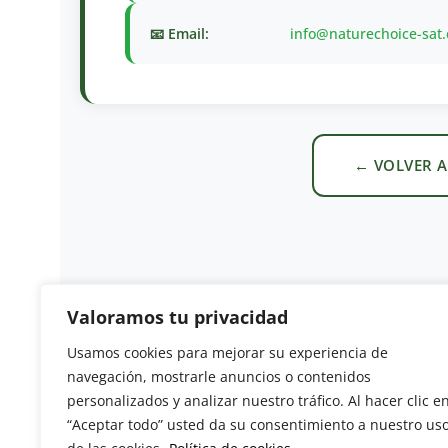
📧 Email:
info@naturechoice-sat
← VOLVER A
Valoramos tu privacidad
Usamos cookies para mejorar su experiencia de
Revista del Sector Hortofrutícola
navegación, mostrarle anuncios o contenidos
personalizados y analizar nuestro tráfico. Al hacer clic e
C/ Presidente Cárdenas nº 10.
“Aceptar todo” usted da su consentimiento a nuestro us
41013 Sevilla. ESPAÑA