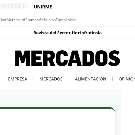
s al momento
UNIRME
lla
#Mercosur
#Promoción
#UniónEuropea
kaki
Revista del Sector Hortofrutícola
EMPRESA
MERCADOS
ALIMENTACIÓN
OPINIÓ