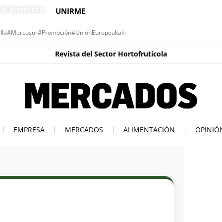
s al momento
UNIRME
lla
#Mercosur
#Promoción
#UniónEuropea
kaki
Revista del Sector Hortofrutícola
EMPRESA
MERCADOS
ALIMENTACIÓN
OPINIÓ