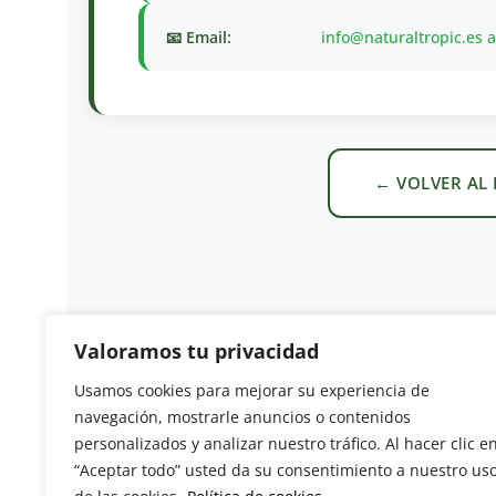
📧 Email:
info@naturaltropic.es 
← VOLVER AL
Valoramos tu privacidad
Usamos cookies para mejorar su experiencia de
Revista del Sector Hortofrutícola
navegación, mostrarle anuncios o contenidos
personalizados y analizar nuestro tráfico. Al hacer clic e
C/ Presidente Cárdenas nº 10.
“Aceptar todo” usted da su consentimiento a nuestro us
41013 Sevilla. ESPAÑA