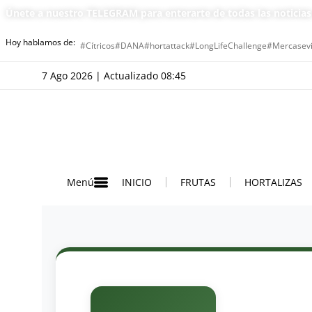
Únete a nuestro TELEGRAM para enterarte de todas las noticia
Hoy hablamos de:
#Cítricos
#DANA
#hortattack
#LongLifeChallenge
#Mercasevi
7 Ago 2026 | Actualizado 08:45
INICIO
FRUTAS
HORTALIZAS
Menú