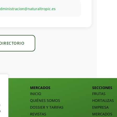
administracion@naturaltropic.es
 DIRECTORIO
MERCADOS
SECCIONES
INICIO
FRUTAS
QUIÉNES SOMOS
HORTALIZAS
n
DOSSIER Y TARIFAS
EMPRESA
o
REVISTAS
MERCADOS