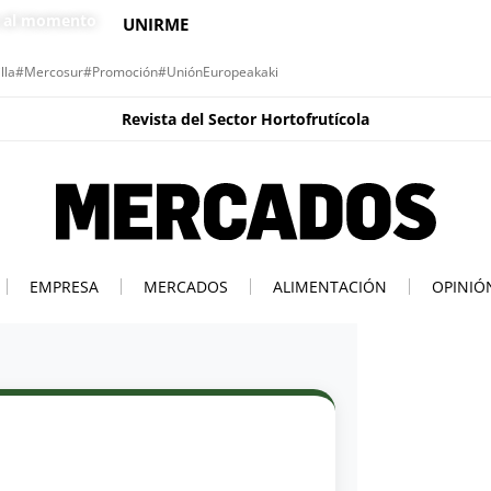
s al momento
UNIRME
lla
#Mercosur
#Promoción
#UniónEuropea
kaki
Revista del Sector Hortofrutícola
EMPRESA
MERCADOS
ALIMENTACIÓN
OPINIÓ