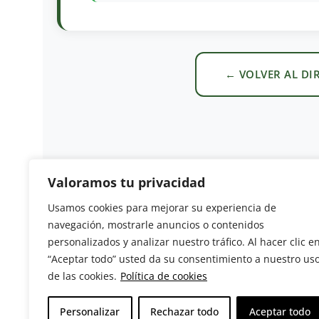
← VOLVER AL DI
Valoramos tu privacidad
Usamos cookies para mejorar su experiencia de
navegación, mostrarle anuncios o contenidos
Revista del Sector Hortofrutícola
personalizados y analizar nuestro tráfico. Al hacer clic e
“Aceptar todo” usted da su consentimiento a nuestro us
C/ Presidente Cárdenas nº 10.
de las cookies.
Política de cookies
41013 Sevilla. ESPAÑA
Tel: (+34) 954 25 88 51
Personalizar
Rechazar todo
Aceptar todo