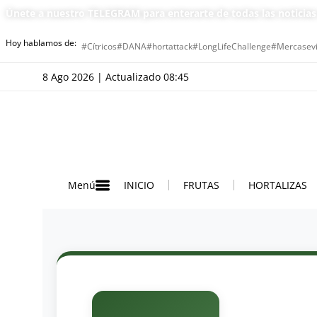
Únete a nuestro TELEGRAM para enterarte de todas las noticia
Hoy hablamos de:
#Cítricos
#DANA
#hortattack
#LongLifeChallenge
#Mercasevi
8 Ago 2026 | Actualizado 08:45
INICIO
FRUTAS
HORTALIZAS
Menú