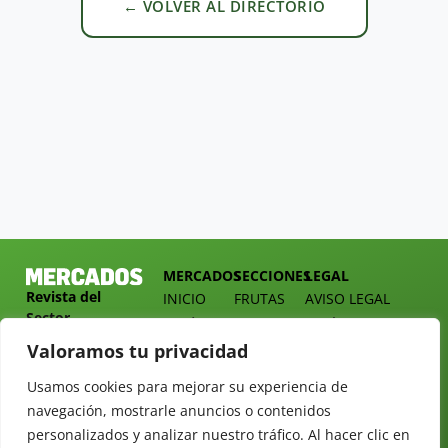
← VOLVER AL DIRECTORIO
MERCADOS
SECCIONES
LEGAL
Revista del
INICIO
FRUTAS
AVISO LEGAL
Sector
QUIÉNES
HORTALIZAS
POLÍTICA DE
Hortofrutícola
SOMOS
PRIVACIDAD
Valoramos tu privacidad
EMPRESA
DOSSIER
MERCADOS
C/
Y
Usamos cookies para mejorar su experiencia de
TARIFAS
Presidente
ALIMENTACIÓN
navegación, mostrarle anuncios o contenidos
Cárdenas nº
REVISTAS
OPINIÓN
personalizados y analizar nuestro tráfico. Al hacer clic en
10.