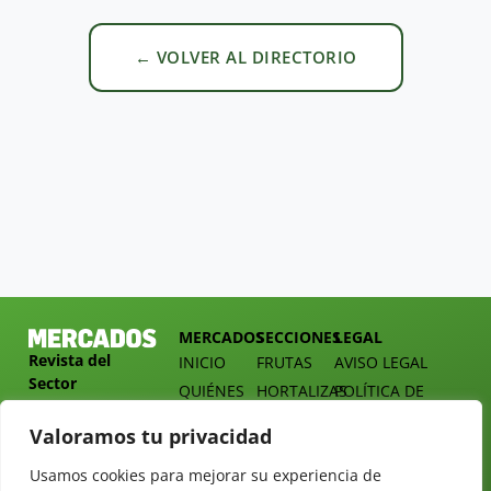
← VOLVER AL DIRECTORIO
MERCADOS
SECCIONES
LEGAL
Revista del
INICIO
FRUTAS
AVISO LEGAL
Sector
QUIÉNES
HORTALIZAS
POLÍTICA DE
Hortofrutícola
SOMOS
PRIVACIDAD
EMPRESA
Valoramos tu privacidad
DOSSIER
MERCADOS
C/
Y
TARIFAS
Presidente
Usamos cookies para mejorar su experiencia de
ALIMENTACIÓN