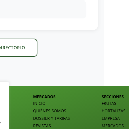
DIRECTORIO
MERCADOS
SECCIONES
INICIO
FRUTAS
QUIÉNES SOMOS
HORTALIZAS
n
DOSSIER Y TARIFAS
EMPRESA
o
REVISTAS
MERCADOS