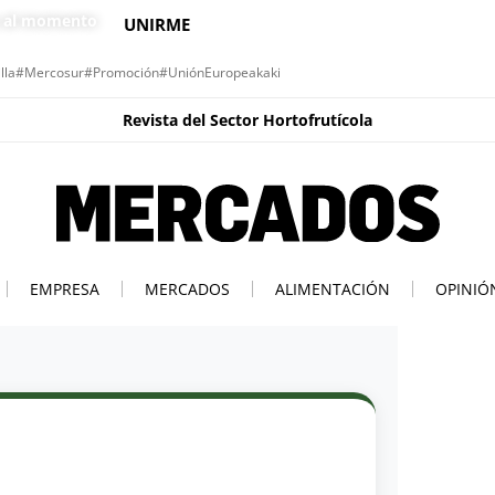
s al momento
UNIRME
lla
#Mercosur
#Promoción
#UniónEuropea
kaki
Revista del Sector Hortofrutícola
EMPRESA
MERCADOS
ALIMENTACIÓN
OPINIÓ