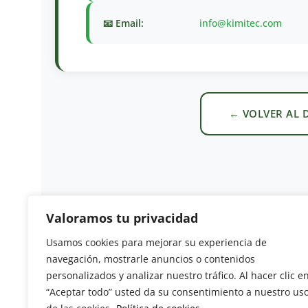
📧 Email:
info@kimitec.com
← VOLVER AL 
Valoramos tu privacidad
Usamos cookies para mejorar su experiencia de
Revista del Sector Hortofrutícola
navegación, mostrarle anuncios o contenidos
personalizados y analizar nuestro tráfico. Al hacer clic e
C/ Presidente Cárdenas nº 10.
“Aceptar todo” usted da su consentimiento a nuestro us
41013 Sevilla. ESPAÑA