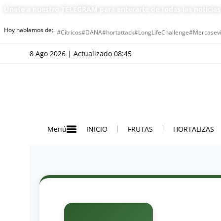
Únete a nuestro TELEGRAM para enterarte de todas las noticia
Hoy hablamos de:
#Cítricos
#DANA
#hortattack
#LongLifeChallenge
#Mercasevi
8 Ago 2026 | Actualizado 08:45
INICIO
FRUTAS
HORTALIZAS
Menú