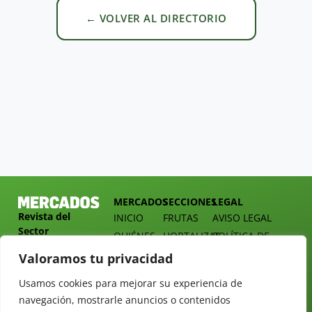
← VOLVER AL DIRECTORIO
MERCADOS
SECCIONES
LEGAL
Revista del
INICIO
FRUTAS
AVISO LEGAL
Sector
QUIÉNES
HORTALIZAS
POLÍTICA DE
Hortofrutícola
SOMOS
PRIVACIDAD
EMPRESA
Valoramos tu privacidad
DOSSIER
MERCADOS
C/
Y
Usamos cookies para mejorar su experiencia de
TARIFAS
Presidente
ALIMENTACIÓN
navegación, mostrarle anuncios o contenidos
Cárdenas nº
REVISTAS
OPINIÓN