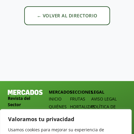
← VOLVER AL DIRECTORIO
MERCADOS
SECCIONES
LEGAL
Revista del
INICIO
FRUTAS
AVISO LEGAL
Sector
QUIÉNES
HORTALIZAS
POLÍTICA DE
Hortofrutícola
SOMOS
PRIVACIDAD
EMPRESA
Valoramos tu privacidad
DOSSIER
MERCADOS
C/
Y
TARIFAS
Presidente
Usamos cookies para mejorar su experiencia de
ALIMENTACIÓN