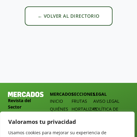
← VOLVER AL DIRECTORIO
MERCADOS
SECCIONES
LEGAL
Revista del
INICIO
FRUTAS
AVISO LEGAL
Sector
QUIÉNES
HORTALIZAS
POLÍTICA DE
Hortofrutícola
SOMOS
PRIVACIDAD
EMPRESA
Valoramos tu privacidad
DOSSIER
MERCADOS
C/
Y
TARIFAS
Presidente
Usamos cookies para mejorar su experiencia de
ALIMENTACIÓN