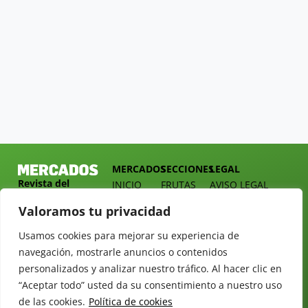
MERCADOS
SECCIONES
LEGAL
Revista del
INICIO
FRUTAS
AVISO LEGAL
Sector
QUIÉNES
HORTALIZAS
POLÍTICA DE
Valoramos tu privacidad
Hortofrutícola
SOMOS
PRIVACIDAD
EMPRESA
DOSSIER
Usamos cookies para mejorar su experiencia de
MERCADOS
C/
Y
navegación, mostrarle anuncios o contenidos
TARIFAS
Presidente
ALIMENTACIÓN
personalizados y analizar nuestro tráfico. Al hacer clic en
Cárdenas nº
REVISTAS
OPINIÓN
10.
“Aceptar todo” usted da su consentimiento a nuestro uso
NEWSLETTER
30 DE
41013
de las cookies.
Política de cookies
30
SUSCRIPCIÓN