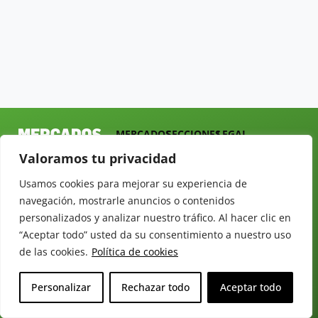
MERCADOS
SECCIONES
LEGAL
Revista del
INICIO
FRUTAS
AVISO LEGAL
Valoramos tu privacidad
Sector
QUIÉNES
HORTALIZAS
POLÍTICA DE
Hortofrutícola
SOMOS
PRIVACIDAD
Usamos cookies para mejorar su experiencia de
EMPRESA
DOSSIER
navegación, mostrarle anuncios o contenidos
MERCADOS
C/
Y
personalizados y analizar nuestro tráfico. Al hacer clic en
TARIFAS
Presidente
ALIMENTACIÓN
“Aceptar todo” usted da su consentimiento a nuestro uso
Cárdenas nº
REVISTAS
OPINIÓN
de las cookies.
Política de cookies
10.
NEWSLETTER
30 DE
41013
30
SUSCRIPCIÓN
Sevilla.
Personalizar
Rechazar todo
Aceptar todo
DIRECTORIO
ÚNETE A
Diseño web:
ESPAÑA
NUESTRO
Starenlared
TELEGRAM