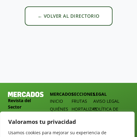
← VOLVER AL DIRECTORIO
MERCADOS
SECCIONES
LEGAL
Revista del
INICIO
FRUTAS
AVISO LEGAL
Sector
QUIÉNES
HORTALIZAS
POLÍTICA DE
Hortofrutícola
SOMOS
PRIVACIDAD
EMPRESA
Valoramos tu privacidad
DOSSIER
MERCADOS
C/
Y
TARIFAS
Presidente
Usamos cookies para mejorar su experiencia de
ALIMENTACIÓN