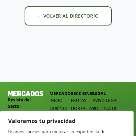
← VOLVER AL DIRECTORIO
MERCADOS
SECCIONES
LEGAL
Revista del
INICIO
FRUTAS
AVISO LEGAL
Sector
QUIÉNES
HORTALIZAS
POLÍTICA DE
Hortofrutícola
SOMOS
PRIVACIDAD
EMPRESA
Valoramos tu privacidad
DOSSIER
MERCADOS
C/
Y
TARIFAS
Presidente
Usamos cookies para mejorar su experiencia de
ALIMENTACIÓN