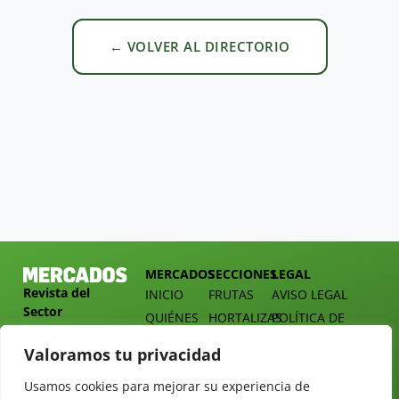
← VOLVER AL DIRECTORIO
MERCADOS
SECCIONES
LEGAL
Revista del
INICIO
FRUTAS
AVISO LEGAL
Sector
QUIÉNES
HORTALIZAS
POLÍTICA DE
Hortofrutícola
SOMOS
PRIVACIDAD
EMPRESA
Valoramos tu privacidad
DOSSIER
MERCADOS
C/
Y
TARIFAS
Presidente
Usamos cookies para mejorar su experiencia de
ALIMENTACIÓN