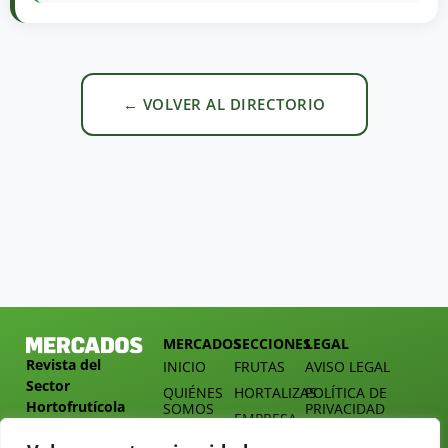
← VOLVER AL DIRECTORIO
MERCADOS
SECCIONES
LEGAL
Revista del
INICIO
FRUTAS
AVISO LEGAL
Sector
QUIÉNES
HORTALIZAS
POLÍTICA DE
Hortofrutícola
SOMOS
PRIVACIDAD
EMPRESA
DOSSIER
MERCADOS