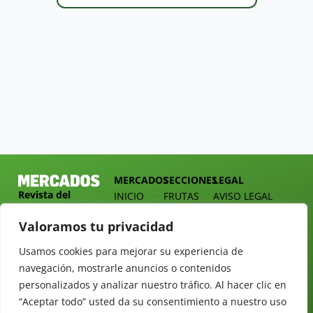
MERCADOS
SECCIONES
LEGAL
Revista del
INICIO
FRUTAS
AVISO LEGAL
Sector
QUIÉNES
HORTALIZAS
POLÍTICA DE
Hortofrutícola
Valoramos tu privacidad
SOMOS
PRIVACIDAD
EMPRESA
DOSSIER
MERCADOS
Usamos cookies para mejorar su experiencia de
C/
Y
TARIFAS
Presidente
navegación, mostrarle anuncios o contenidos
ALIMENTACIÓN
Cárdenas nº
REVISTAS
personalizados y analizar nuestro tráfico. Al hacer clic en
OPINIÓN
10.
“Aceptar todo” usted da su consentimiento a nuestro uso
NEWSLETTER
30 DE
41013