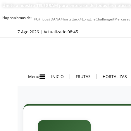
Únete a nuestro TELEGRAM para enterarte de todas las noticia
Hoy hablamos de:
#Cítricos
#DANA
#hortattack
#LongLifeChallenge
#Mercasevi
7 Ago 2026 | Actualizado 08:45
INICIO
FRUTAS
HORTALIZAS
Menú