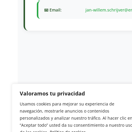
📧 Email:
jan-willem.schrijver@
Valoramos tu privacidad
Usamos cookies para mejorar su experiencia de
Revista del Sector Hortofrutícola
navegación, mostrarle anuncios o contenidos
personalizados y analizar nuestro tráfico. Al hacer clic e
C/ Presidente Cárdenas nº 10.
“Aceptar todo” usted da su consentimiento a nuestro us
41013 Sevilla. ESPAÑA