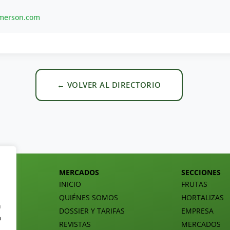
emerson.com
← VOLVER AL DIRECTORIO
MERCADOS
SECCIONES
INICIO
FRUTAS
QUIÉNES SOMOS
HORTALIZAS
n
DOSSIER Y TARIFAS
EMPRESA
o
REVISTAS
MERCADOS