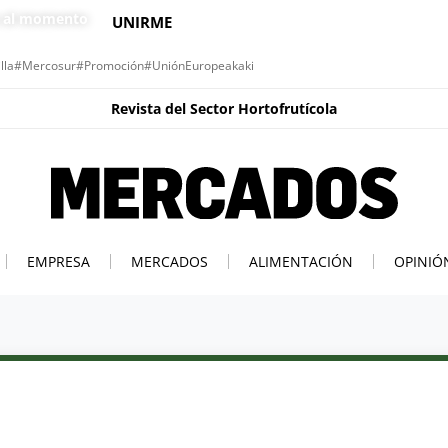
s al momento
UNIRME
lla
#Mercosur
#Promoción
#UniónEuropea
kaki
Revista del Sector Hortofrutícola
EMPRESA
MERCADOS
ALIMENTACIÓN
OPINIÓ