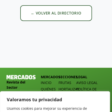
← VOLVER AL DIRECTORIO
MERCADOS
SECCIONES
LEGAL
Revista del
INICIO
FRUTAS
AVISO LEGAL
Sector
QUIÉNES
HORTALIZAS
POLÍTICA DE
Hortofrutícola
SOMOS
PRIVACIDAD
EMPRESA
Valoramos tu privacidad
DOSSIER
MERCADOS
C/
Y
TARIFAS
Presidente
Usamos cookies para mejorar su experiencia de
ALIMENTACIÓN