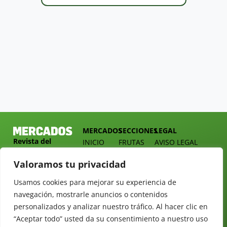
MERCADOS
SECCIONES
LEGAL
Revista del
INICIO
FRUTAS
AVISO LEGAL
Sector
QUIÉNES
HORTALIZAS
POLÍTICA DE
Hortofrutícola
Valoramos tu privacidad
SOMOS
PRIVACIDAD
EMPRESA
DOSSIER
MERCADOS
Usamos cookies para mejorar su experiencia de
C/
Y
TARIFAS
Presidente
navegación, mostrarle anuncios o contenidos
ALIMENTACIÓN
Cárdenas nº
REVISTAS
personalizados y analizar nuestro tráfico. Al hacer clic en
OPINIÓN
10.
“Aceptar todo” usted da su consentimiento a nuestro uso
NEWSLETTER
30 DE
41013