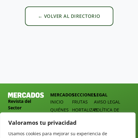
← VOLVER AL DIRECTORIO
MERCADOS
SECCIONES
LEGAL
Revista del
INICIO
FRUTAS
AVISO LEGAL
Sector
QUIÉNES
HORTALIZAS
POLÍTICA DE
Hortofrutícola
SOMOS
PRIVACIDAD
EMPRESA
Valoramos tu privacidad
DOSSIER
MERCADOS
C/
Y
TARIFAS
Presidente
Usamos cookies para mejorar su experiencia de
ALIMENTACIÓN