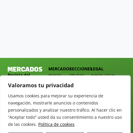
MERCADOS
SECCIONES
LEGAL
Revista del
INICIO
FRUTAS
AVISO LEGAL
Sector
QUIÉNES
HORTALIZAS
POLÍTICA DE
Valoramos tu privacidad
Hortofrutícola
SOMOS
PRIVACIDAD
EMPRESA
Usamos cookies para mejorar su experiencia de
DOSSIER
MERCADOS
C/
Y
navegación, mostrarle anuncios o contenidos
TARIFAS
Presidente
ALIMENTACIÓN
personalizados y analizar nuestro tráfico. Al hacer clic en
Cárdenas nº
REVISTAS
OPINIÓN
“Aceptar todo” usted da su consentimiento a nuestro uso
10.
NEWSLETTER
30 DE
de las cookies.
Política de cookies
41013
30
SUSCRIPCIÓN
Sevilla.