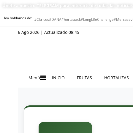
Únete a nuestro TELEGRAM para enterarte de todas las noticia
Hoy hablamos de:
#Cítricos
#DANA
#hortattack
#LongLifeChallenge
#Mercasevi
6 Ago 2026 | Actualizado 08:45
INICIO
FRUTAS
HORTALIZAS
Menú