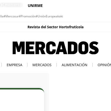
s al momento
UNIRME
lla
#Mercosur
#Promoción
#UniónEuropea
kaki
Revista del Sector Hortofrutícola
EMPRESA
MERCADOS
ALIMENTACIÓN
OPINIÓ