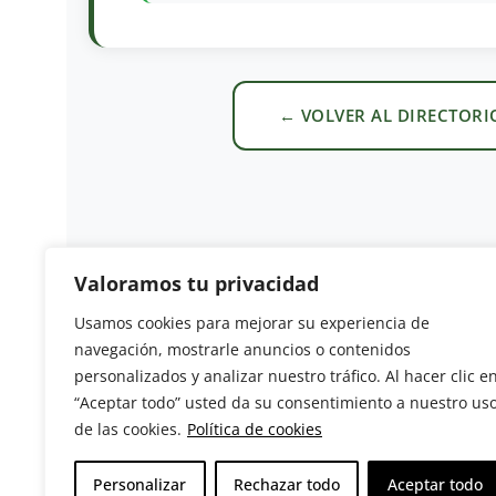
← VOLVER AL DIRECTORI
Valoramos tu privacidad
Usamos cookies para mejorar su experiencia de
navegación, mostrarle anuncios o contenidos
Revista del Sector Hortofrutícola
personalizados y analizar nuestro tráfico. Al hacer clic e
“Aceptar todo” usted da su consentimiento a nuestro us
C/ Presidente Cárdenas nº 10.
de las cookies.
Política de cookies
41013 Sevilla. ESPAÑA
Tel: (+34) 954 25 88 51
Personalizar
Rechazar todo
Aceptar todo