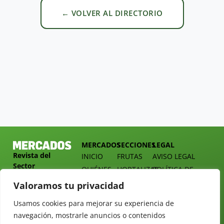
← VOLVER AL DIRECTORIO
MERCADOS
SECCIONES
LEGAL
Revista del
INICIO
FRUTAS
AVISO LEGAL
Sector
QUIÉNES
HORTALIZAS
POLÍTICA DE
Hortofrutícola
SOMOS
PRIVACIDAD
EMPRESA
Valoramos tu privacidad
DOSSIER
MERCADOS
C/
Y
Usamos cookies para mejorar su experiencia de
TARIFAS
Presidente
ALIMENTACIÓN
navegación, mostrarle anuncios o contenidos
Cárdenas nº
REVISTAS
OPINIÓN