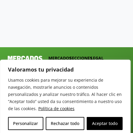
MERCADOS
SECCIONES
LEGAL
Revista del
INICIO
FRUTAS
AVISO LEGAL
Valoramos tu privacidad
Sector
QUIÉNES
HORTALIZAS
POLÍTICA DE
Hortofrutícola
SOMOS
PRIVACIDAD
Usamos cookies para mejorar su experiencia de
EMPRESA
DOSSIER
navegación, mostrarle anuncios o contenidos
MERCADOS
C/
Y
personalizados y analizar nuestro tráfico. Al hacer clic en
TARIFAS
Presidente
ALIMENTACIÓN
“Aceptar todo” usted da su consentimiento a nuestro uso
Cárdenas nº
REVISTAS
OPINIÓN
10.
de las cookies.
Política de cookies
NEWSLETTER
30 DE
41013
30
SUSCRIPCIÓN
Sevilla.
Personalizar
Rechazar todo
Aceptar todo
DIRECTORIO
ÚNETE A
Diseño web:
ESPAÑA
NUESTRO
Starenlared